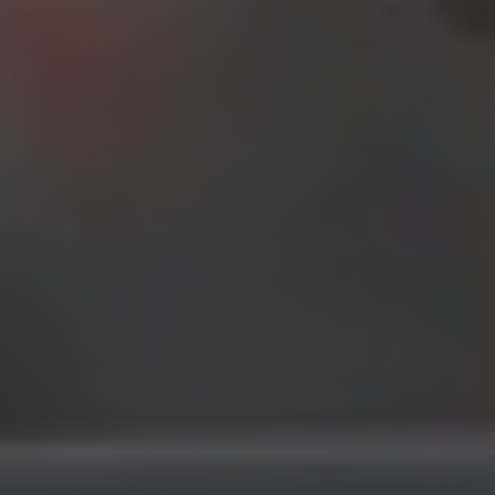
Réception
24 h
Mercato
morgen 06:30
Piazza
Mo 07:00
Restaurant Baulüüt
bis 24:00
Bar Baulüüt
bis 24:00
Sportarena
morgen 16:00
Jugendbeiz G10
So 19:00