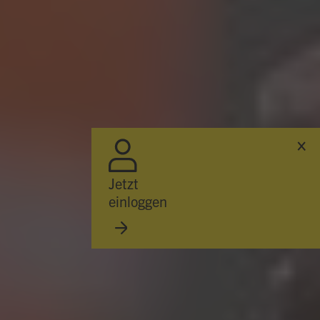
Hallo, ich bin Bob!
Dein Assistent für Bildung, Hotellerie,
Sport und alles rund um den CAMPUS
Jetzt
SURSEE.
einloggen
ABENDMENÜ · MERCATO
Röstitasche
Vegi
17.60
Emmentaler-Brätschnitzel
Menu 2
17.60
ÖFFNUNGSZEITEN