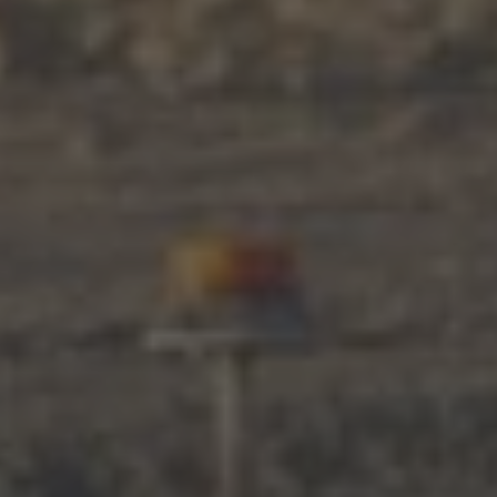
Piazza
morgen 07:00
Restaurant Baulüüt
morgen 11:15
Bar Baulüüt
morgen 17:00
Sportarena
bis 21:00
Jugendbeiz G10
ab 19:00