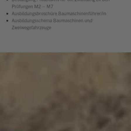
Prüfungen M2 – M7
Ausbildungsbroschüre Baumaschinenführer/in
Ausbildungsschema Baumaschinen und
Zweiwegefahrzeuge
Hallo, ich bin Bob!
Dein Assistent für Bildung, Hotellerie,
Sport und alles rund um den CAMPUS
SURSEE.
MITTAGSMENÜ · MERCATO
Fried Rice mit Sojaprotein
Vegi
17.60
Selbstwahl
Hit
23.10
Seelachs in Cornflakes Panade
Menu 2
17.60
ÖFFNUNGSZEITEN
Réception
24 h
Mercato
bis 21:00