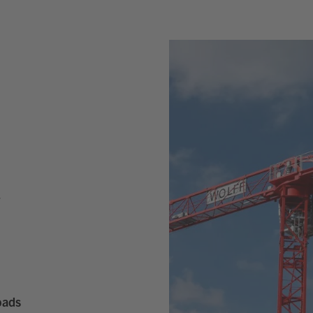
T
oads