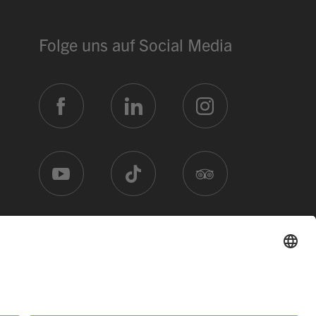
Selbstwahl
Hit
17.60
Blätterteig Pastetli
Menu 2
17.60
Folge uns auf Social Media
ÖFFNUNGSZEITEN
Réception
24 h
Mercato
ab 06:30
Piazza
Mo 07:00
Restaurant Baulüüt
ab 17:00
Bar Baulüüt
ab 17:00
Sportarena
ab 16:00
Jugendbeiz G10
morgen 19:00
Wie ist die Auslastung im Mercato?
Welche Weiterbildungen bietet ihr 
Nachricht eingeben