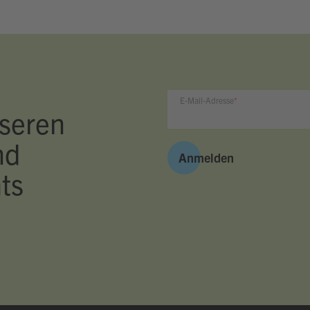
E-Mail-Adresse
seren
nd
Anmelden
ts