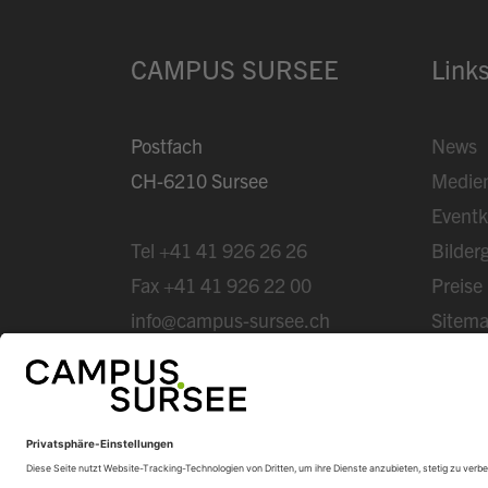
CAMPUS SURSEE
Link
Postfach
News
CH-6210 Sursee
Medie
Eventk
Tel
+41 41 926 26 26
Bilderg
Fax
+41 41 926 22 00
Preise
info@campus-sursee.ch
Sitem