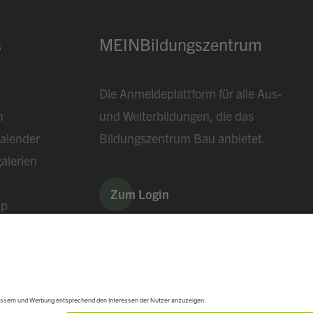
s
MEINBildungszentrum
Die Anmeldeplattform für alle Aus-
n
und Weiterbildungen, die das
alender
Bildungszentrum Bau anbietet.
alerien
Zum Login
ap