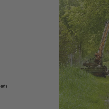
T
oads