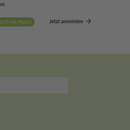
us
Jetzt anmelden
10 Freie Plätze
ChatBob
Hallo, ich bin Bob!