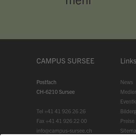
CAMPUS SURSEE
Link
Postfach
News
CH-6210 Sursee
Medie
Eventk
Tel
+41 41 926 26 26
Bilderg
Fax
+41 41 926 22 00
Preise
info@campus-sursee.ch
Sitem