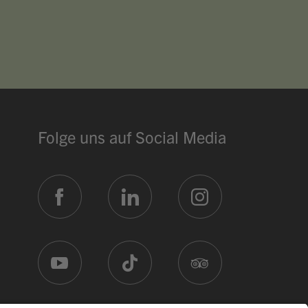
Dein Assistent für Bildung, Hotellerie, Sport
und alles rund um den CAMPUS SURSEE.
MITTAGSMENÜ · MERCATO
Pasta mit Pesto Rosso
Vegi
17.60
Selbstwahl
Hit
17.60
Blätterteig Pastetli
Menu 2
17.60
Folge uns auf Social Media
ÖFFNUNGSZEITEN
Réception
24 h
Mercato
ab 06:30
Piazza
Mo 07:00
Restaurant Baulüüt
ab 17:00
Bar Baulüüt
ab 17:00
Sportarena
ab 16:00
Jugendbeiz G10
morgen 19:00