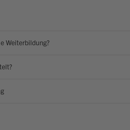
ie Weiterbildung?
elt?
ng