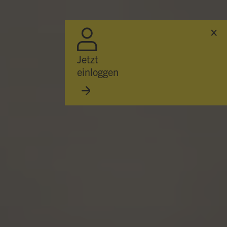
Hallo, ich bin Bob!
Dein Assistent für Bildung, Hotellerie,
Sport und alles rund um den CAMPUS
SURSEE.
Jetzt
einloggen
ABENDMENÜ · MERCATO
Röstitasche
Vegi
17.60
Emmentaler-Brätschnitzel
Menu 2
17.60
ÖFFNUNGSZEITEN
Réception
24 h
Mercato
bis 20:00
Piazza
Mo 07:00
Restaurant Baulüüt
bis 24:00
Bar Baulüüt
bis 24:00
Sportarena
bis 21:00
Jugendbeiz G10
So 19:00