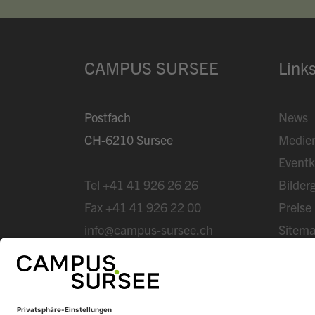
CAMPUS SURSEE
Link
Postfach
News
CH-6210 Sursee
Medie
Eventk
Tel
+41 41 926 26 26
Bilderg
Fax
+41 41 926 22 00
Preise
info@campus-sursee.ch
Sitem