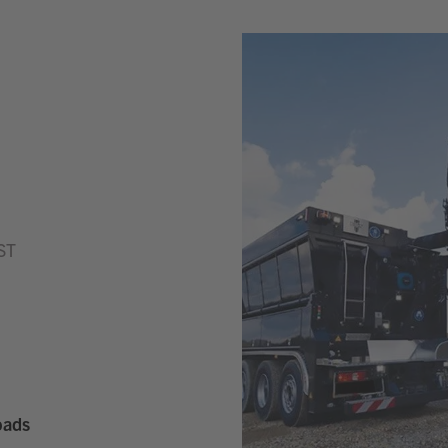
ST
oads