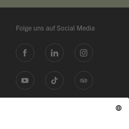
Teigwarengratin
Vegi
17.60
Selbstwahl
Hit
23.10
Rind Hackbraten
Menu 2
17.60
Folge uns auf Social Media
ÖFFNUNGSZEITEN
Réception
24 h
Mercato
bis 21:00
Piazza
Mo 07:00
Restaurant Baulüüt
bis 24:00
Bar Baulüüt
bis 24:00
Sportarena
bis 21:00
Jugendbeiz G10
morgen 19:00
Wie ist die Auslastung im Mercato?
Welche Weiterbildungen bietet ihr 
Nachricht eingeben