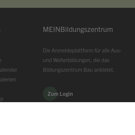
s
MEINBildungszentrum
Die Anmeldeplattform für alle Aus-
n
und Weiterbildungen, die das
alender
Bildungszentrum Bau anbietet.
alerien
Zum Login
ap