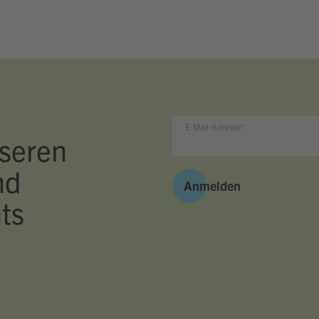
E-Mail-Adresse
seren
nd
Anmelden
ts