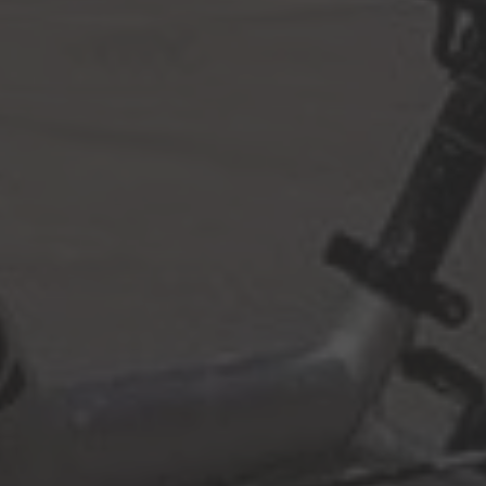
ÖFFNUNGSZEITEN
Réception
24 h
Mercato
bis 09:00
Piazza
bis 17:00
Restaurant Baulüüt
ab 11:15
Bar Baulüüt
ab 17:00
Sportarena
ab 08:00
Jugendbeiz G10
bis 10:30