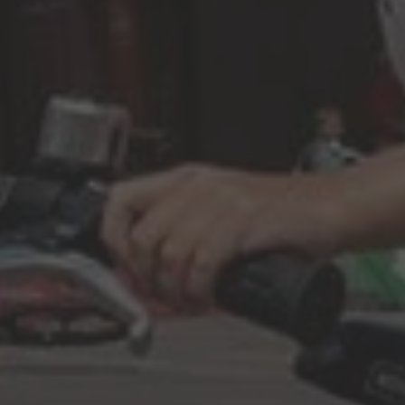
Hallo, ich bin Bob!
Dein Assistent für Bildung, Hotellerie,
Sport und alles rund um den CAMPUS
SURSEE.
MITTAGSMENÜ · MERCATO
Pizza "Prosciutto Cotto"
Menu 1
17.60
Gelbes Gemüsecurry
Vegi
17.60
Kalbsgeschnetzeltes
Hit
23.10
Schweinshalsbraten
Menu 2
17.60