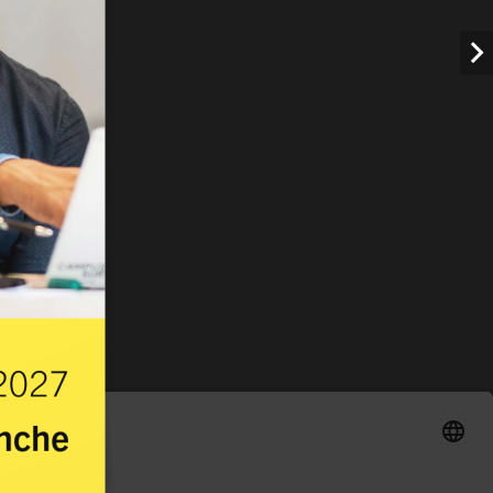
ABENDMENÜ · MERCATO
Teigwarengratin
Hit
17.60
Chicken-Wings
Menu 2
AUSVERKAUFT
ÖFFNUNGSZEITEN
Réception
24 h
Mercato
morgen 06:30
Piazza
morgen 07:00
Restaurant Baulüüt
bis 24:00
Bar Baulüüt
bis 24:00
Sportarena
morgen 08:00
Jugendbeiz G10
bis 23:00
 2027
anche
Wie ist die Auslastung im Mercato?
Welche Weiterbildungen bietet ihr 