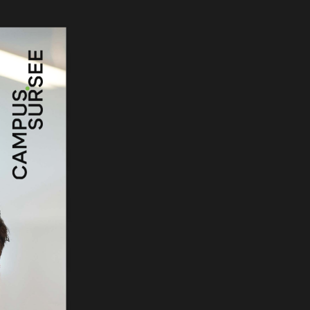
andlungen in de
ChatBob
Hallo, ich bin Bob!
Dein Assistent für Bildung, Hotellerie, Sport
und alles rund um den CAMPUS SURSEE.