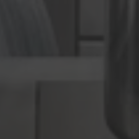
Hallo, ich bin Bob!
Dein Assistent für Bildung, Hotellerie,
Sport und alles rund um den CAMPUS
SURSEE.
MITTAGSMENÜ · MERCATO
Pizza "Tacchino"
Menu 1
Ravioli
Vegi
Arbeiter-Cordonbleu
Menu 2
ÖFFNUNGSZEITEN
Réception