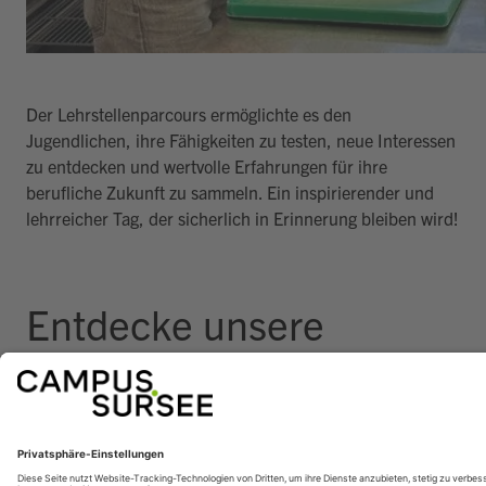
Der Lehrstellenparcours ermöglichte es den
Jugendlichen, ihre Fähigkeiten zu testen, neue Interessen
zu entdecken und wertvolle Erfahrungen für ihre
berufliche Zukunft zu sammeln. Ein inspirierender und
lehrreicher Tag, der sicherlich in Erinnerung bleiben wird!
Entdecke unsere
vielfältigen Lehrberufe
Jetzt Lehrberufe entdecken