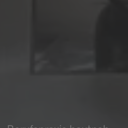
Mercato
Piazza
Restaurant Baulüüt
Bar Baulüüt
Sportarena
Jugendbeiz G10