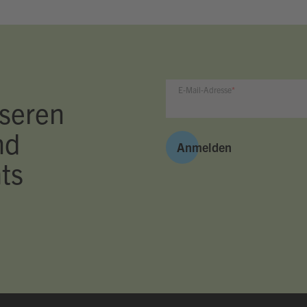
E-Mail-Adresse
seren
nd
Anmelden
ts