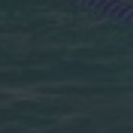
MITTAGSMENÜ · MERCATO
Fried Rice mit Sojaprotein
Vegi
Selbstwahl
Hit
Seelachs in Cornflakes Panade
Menu 2
ÖFFNUNGSZEITEN
Réception
Mercato
Piazza
Restaurant Baulüüt
Bar Baulüüt
Sportarena
Jugendbeiz G10