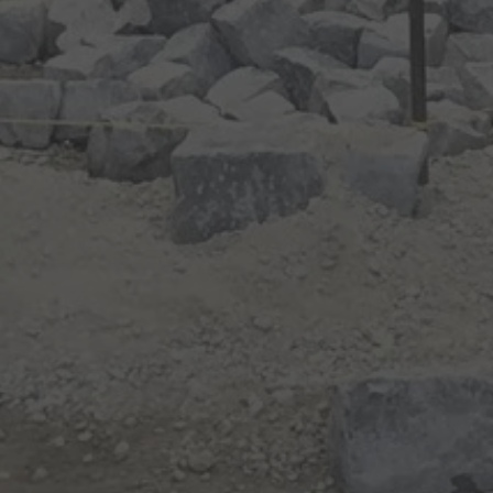
Hallo, ich bin Bob!
Dein Assistent für Bildung, Hotellerie,
Sport und alles rund um den CAMPUS
SURSEE.
ABENDMENÜ · MERCATO
Teigwarengratin
Hit
17.60
Chicken-Wings
Menu 2
AUSVERKAUFT
ÖFFNUNGSZEITEN
Réception
24 h
Mercato
morgen 06:30
Piazza
morgen 07:00
Restaurant Baulüüt
bis 24:00
Bar Baulüüt
bis 24:00
Sportarena
morgen 08:00
Jugendbeiz G10
morgen 07:00