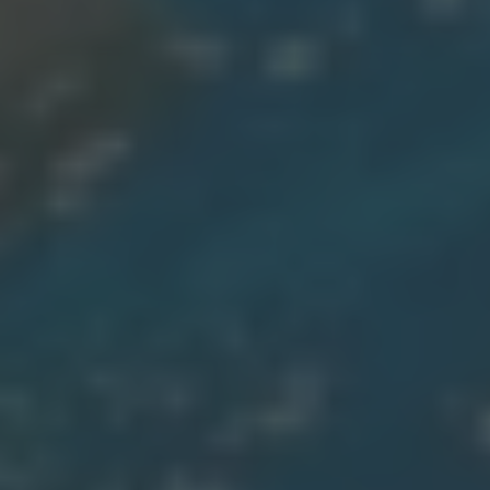
Mercato
bis 21:00
Piazza
morgen 07:00
Restaurant Baulüüt
morgen 11:15
Bar Baulüüt
morgen 17:00
Sportarena
bis 21:00
Jugendbeiz G10
ab 19:00