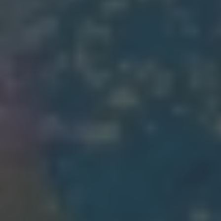
Hallo, ich bin Bob!
Dein Assistent für Bildung, Hotellerie,
Sport und alles rund um den CAMPUS
SURSEE.
MITTAGSMENÜ · MERCATO
Fried Rice mit Sojaprotein
Vegi
17.60
Selbstwahl
Hit
23.10
Seelachs in Cornflakes Panade
Menu 2
17.60
ÖFFNUNGSZEITEN
Réception
24 h