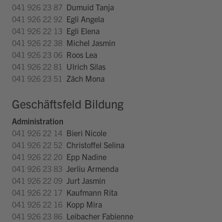
041 926 23 87
Dumuid Tanja
041 926 22 92
Egli Angela
041 926 22 13
Egli Elena
041 926 22 38
Michel Jasmin
041 926 23 06
Roos Lea
041 926 22 81
Ulrich Silas
041 926 23 51
Zäch Mona
Geschäftsfeld Bildung
Administration
041 926 22 14
Bieri Nicole
041 926 22 52
Christoffel Selina
041 926 22 20
Epp Nadine
041 926 23 83
Jerliu Armenda
041 926 22 09
Jurt Jasmin
041 926 22 17
Kaufmann Rita
041 926 22 16
Kopp Mira
041 926 23 86
Leibacher Fabienne