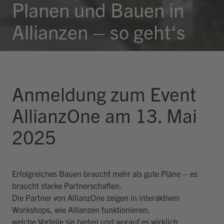
Planen und Bauen in
Allianzen – so geht‘s
Anmeldung zum Event
AllianzOne am 13. Mai
2025
Erfolgreiches Bauen braucht mehr als gute Pläne – es
braucht starke Partnerschaften.
Die Partner von AllianzOne zeigen in interaktiven
Workshops, wie Allianzen funktionieren,
welche Vorteile sie bieten und worauf es wirklich