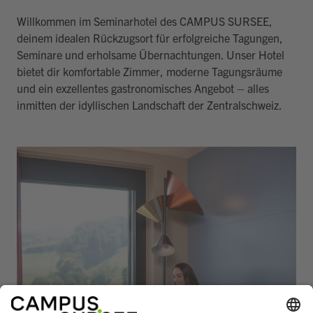
Willkommen im Seminarhotel des CAMPUS SURSEE,
deinem idealen Rückzugsort für erfolgreiche Tagungen,
Seminare und erholsame Übernachtungen. Unser Hotel
bietet dir komfortable Zimmer, moderne Tagungsräume
und ein exzellentes gastronomisches Angebot – alles
inmitten der idyllischen Landschaft der Zentralschweiz.