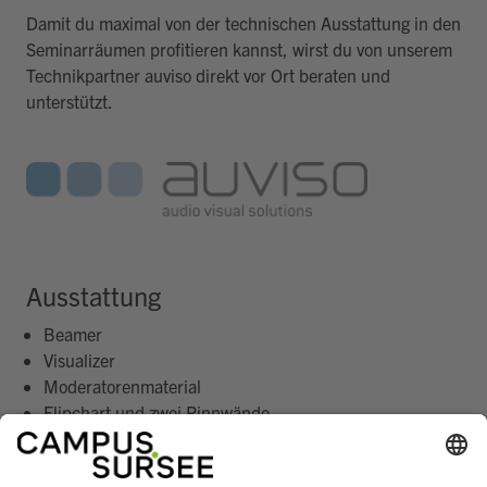
Damit du maximal von der technischen Ausstattung in den
Seminarräumen profitieren kannst, wirst du von unserem
Technikpartner auviso direkt vor Ort beraten und
unterstützt.
Ausstattung
Beamer
Visualizer
Moderatorenmaterial
Flipchart und zwei Pinnwände
Whiteboard
Audioanlage