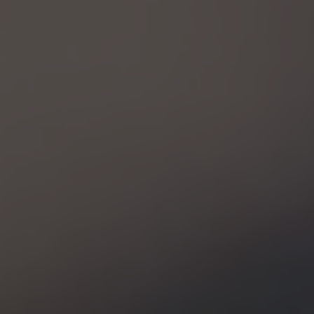
Réception
24 h
Mercato
bis 21:00
Piazza
Mo 07:00
Restaurant Baulüüt
bis 24:00
Bar Baulüüt
bis 24:00
Sportarena
bis 21:00
Jugendbeiz G10
morgen 19:00