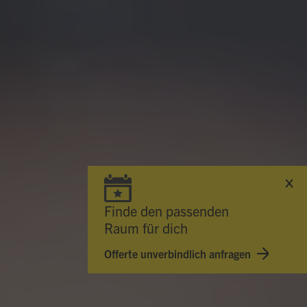
Hallo, ich bin Bob!
Dein Assistent für Bildung, Hotellerie,
Sport und alles rund um den CAMPUS
SURSEE.
ABENDMENÜ · MERCATO
Finde den passenden
Teigwarengratin
Vegi
17.60
Raum für dich
Selbstwahl
Hit
23.10
Offerte unverbindlich anfragen
Rind Hackbraten
Menu 2
17.60
ÖFFNUNGSZEITEN