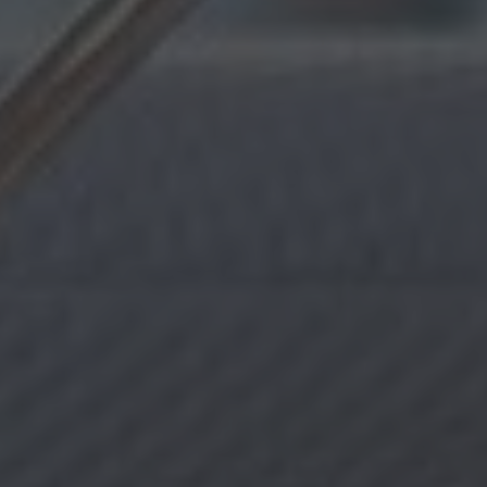
ÖFFNUNGSZEITEN
Réception
24 h
Mercato
bis 21:00
Piazza
Mo 07:00
Restaurant Baulüüt
ab 17:00
Bar Baulüüt
ab 17:00
Sportarena
ab 16:00
Jugendbeiz G10
morgen 19:00