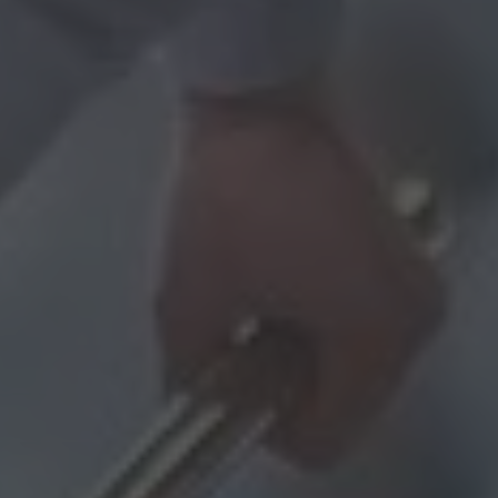
Hallo, ich bin Bob!
Dein Assistent für Bildung, Hotellerie,
Sport und alles rund um den CAMPUS
SURSEE.
MITTAGSMENÜ · MERCATO
Pasta mit Pesto Rosso
Vegi
17.60
Selbstwahl
Hit
17.60
Blätterteig Pastetli
Menu 2
17.60