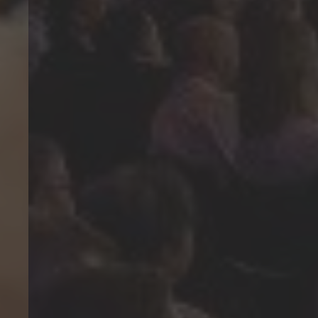
ÖFFNUNGSZEITEN
Réception
24 h
Mercato
bis 21:00
Piazza
morgen 07:00
Restaurant Baulüüt
morgen 11:15
Bar Baulüüt
morgen 17:00
Sportarena
bis 21:00
Jugendbeiz G10
ab 19:00