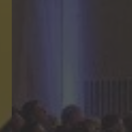
Hallo, ich bin Bob!
Dein Assistent für Bildung, Hotellerie,
Sport und alles rund um den CAMPUS
SURSEE.
MITTAGSMENÜ · MERCATO
Fried Rice mit Sojaprotein
Vegi
17.60
Selbstwahl
Hit
23.10
Seelachs in Cornflakes Panade
Menu 2
17.60