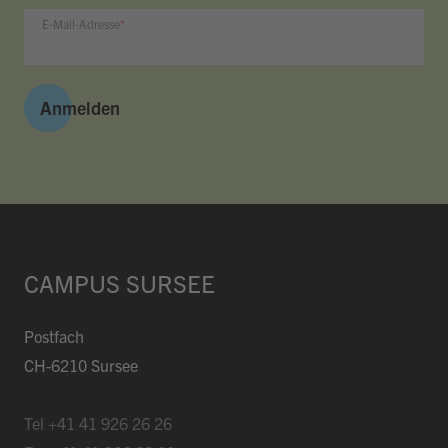
Mercato
bis 21:00
E-Mail-Adresse
Piazza
morgen 07:00
Restaurant Baulüüt
morgen 11:15
Bar Baulüüt
morgen 17:00
Anmelden
Sportarena
bis 21:00
Jugendbeiz G10
ab 19:00
CAMPUS SURSEE
Postfach
CH-6210 Sursee
Tel
+41 41 926 26 26