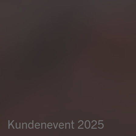
Kundenevent 2025