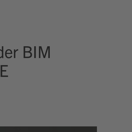
der BIM
E