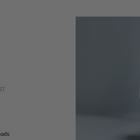
ST
oads