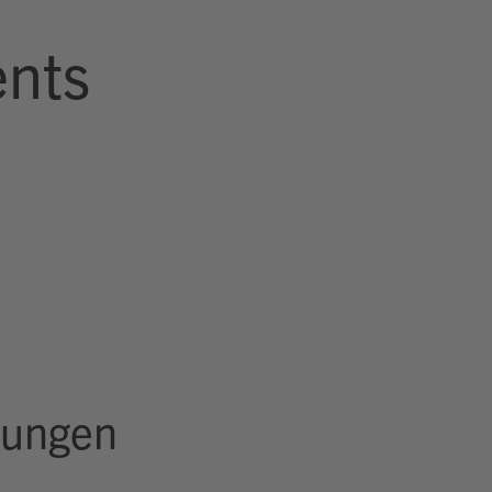
nts
rungen