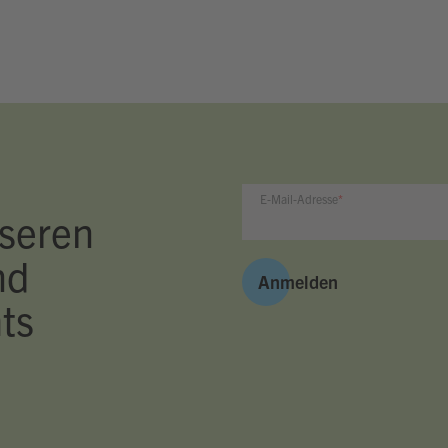
E-Mail-Adresse
seren
nd
Anmelden
ts