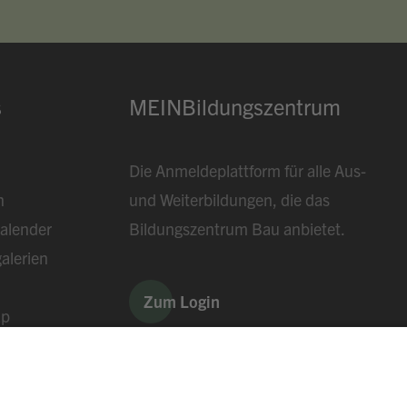
s
MEINBildungszentrum
Die Anmeldeplattform für alle Aus-
n
und Weiterbildungen, die das
alender
Bildungszentrum Bau anbietet.
alerien
Zum Login
ap