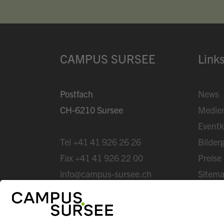
CAMPUS SURSEE
Link
Postfach
News
CH-6210 Sursee
Medie
Eventk
Tel
+41 41 926 26 26
Bilderg
Fax
+41 41 926 22 00
Preise
info@campus-sursee.ch
Sitem