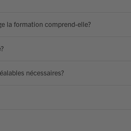
ge la formation comprend-elle?
é?
réalables nécessaires?