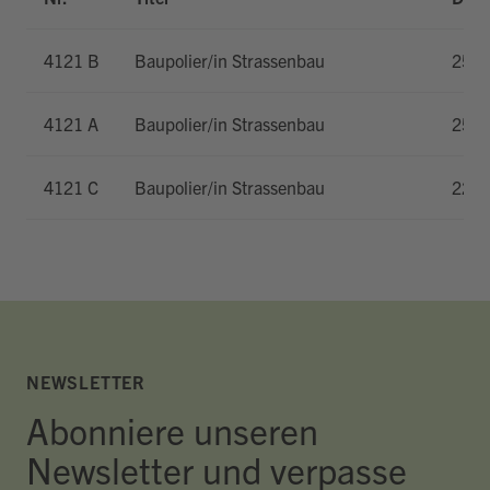
4121 B
Baupolier/in Strassenbau
25.0
4121 A
Baupolier/in Strassenbau
25.0
4121 C
Baupolier/in Strassenbau
22.0
NEWSLETTER
Abonniere unseren
Newsletter und verpasse