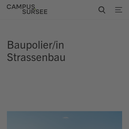
Baupolier/in
ChatBob
Strassenbau