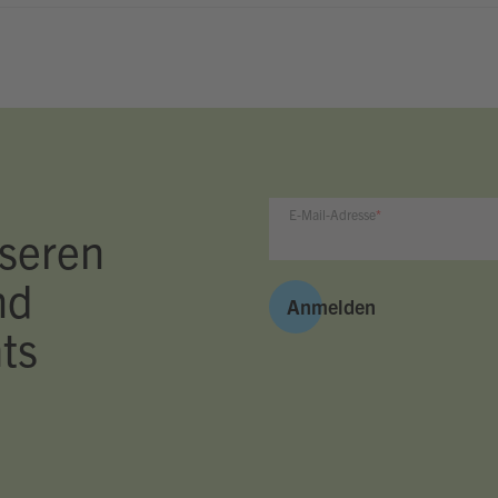
E-Mail-Adresse
seren
nd
Anmelden
ts