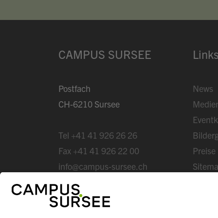
CAMPUS SURSEE
Link
Postfach
News
CH-6210 Sursee
Medie
Eventk
Tel
+41 41 926 26 26
Bilderg
Fax
+41 41 926 22 00
Preise
info@campus-sursee.ch
Sitem