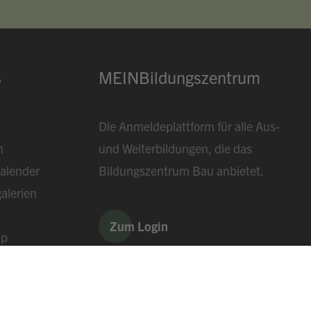
s
MEINBildungszentrum
Die Anmeldeplattform für alle Aus-
n
und Weiterbildungen, die das
alender
Bildungszentrum Bau anbietet.
alerien
Zum Login
ap