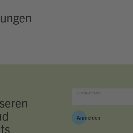
rungen
E-Mail-Adresse
seren
nd
Anmelden
ts