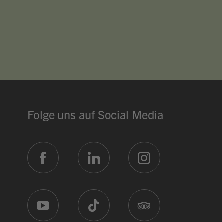
Hallo, ich bin Bob!
Dein Assistent für Bildung, Hotellerie, Sport
und alles rund um den CAMPUS SURSEE.
MITTAGSMENÜ · MERCATO
Pizza "Tacchino"
Menu 1
17.60
Ravioli
Vegi
17.60
Arbeiter-Cordonbleu
Menu 2
17.60
Folge uns auf Social Media
ÖFFNUNGSZEITEN
Réception
24 h
Mercato
ab 06:30
Piazza
ab 07:00
Restaurant Baulüüt
ab 11:15
Bar Baulüüt
ab 17:00
Sportarena
ab 08:00
Jugendbeiz G10
ab 07:00