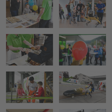
Seelachs in Cornflakes Panade
Menu 2
17.60
ÖFFNUNGSZEITEN
Réception
24 h
Mercato
bis 21:00
Piazza
morgen 07:00
Restaurant Baulüüt
morgen 11:15
Bar Baulüüt
morgen 17:00
Sportarena
bis 21:00
Jugendbeiz G10
ab 19:00