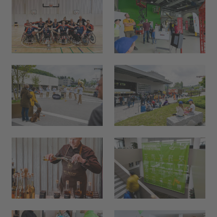
Hallo, ich bin Bob!
Dein Assistent für Bildung, Hotellerie,
Sport und alles rund um den CAMPUS
SURSEE.
MITTAGSMENÜ · MERCATO
Fried Rice mit Sojaprotein
Vegi
17.60
Selbstwahl
Hit
23.10