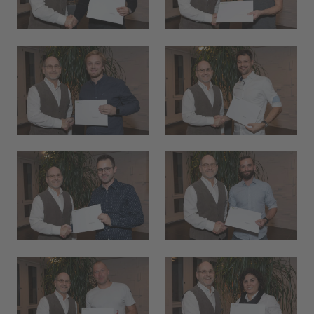
Blätterteig Pastetli
Menu 2
17.60
ÖFFNUNGSZEITEN
Réception
24 h
Mercato
bis 21:00
Piazza
Mo 07:00
Restaurant Baulüüt
ab 17:00
Bar Baulüüt
ab 17:00
Sportarena
ab 16:00
Jugendbeiz G10
morgen 19:00