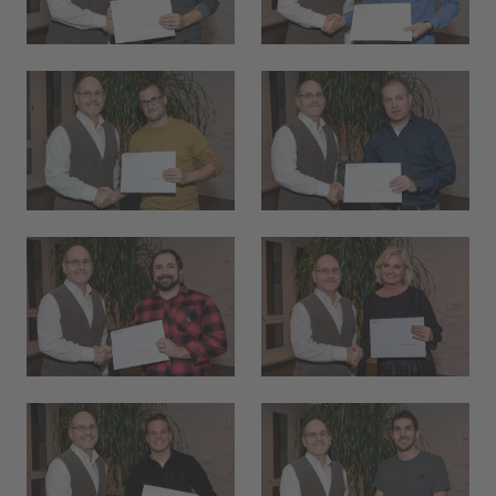
Hallo, ich bin Bob!
Dein Assistent für Bildung, Hotellerie,
Sport und alles rund um den CAMPUS
SURSEE.
MITTAGSMENÜ · MERCATO
Pasta mit Pesto Rosso
Vegi
17.60
Selbstwahl
Hit
17.60