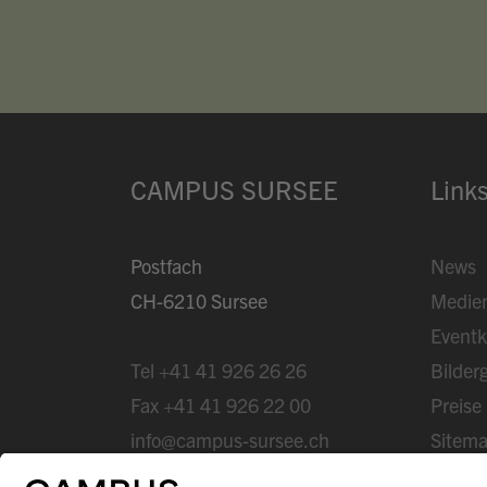
CAMPUS SURSEE
Link
Postfach
News
CH-6210 Sursee
Medie
Eventk
Tel
+41 41 926 26 26
Bilderg
Fax
+41 41 926 22 00
Preise
info@campus-sursee.ch
Sitem