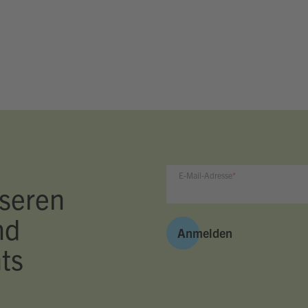
E-Mail-Adresse
seren
nd
Anmelden
ts