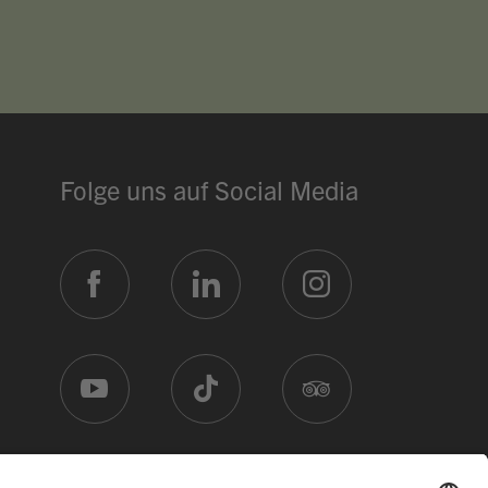
Dein Assistent für Bildung, Hotellerie, Sport
und alles rund um den CAMPUS SURSEE.
MITTAGSMENÜ · MERCATO
Pasta mit Pesto Rosso
Vegi
17.60
Selbstwahl
Hit
17.60
Blätterteig Pastetli
Menu 2
17.60
Folge uns auf Social Media
ÖFFNUNGSZEITEN
Réception
24 h
Mercato
bis 21:00
Piazza
Mo 07:00
Restaurant Baulüüt
ab 17:00
Bar Baulüüt
ab 17:00
Sportarena
ab 16:00
Jugendbeiz G10
morgen 19:00
Wie ist die Auslastung im Mercato?
Welche Weiterbildungen bietet ihr 