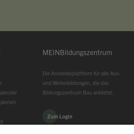
s
MEINBildungszentrum
Die Anmeldeplattform für alle Aus-
n
und Weiterbildungen, die das
alender
Bildungszentrum Bau anbietet.
alerien
Zum Login
ap