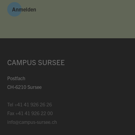
Anmelden
Hallo, ich bin Bob!
Dein Assistent für Bildung, Hotellerie,
Sport und alles rund um den CAMPUS
SURSEE.
CAMPUS SURSEE
ABENDMENÜ · MERCATO
Postfach
Röstitasche
Vegi
17.60
Emmentaler-Brätschnitzel
CH-6210 Sursee
Menu 2
17.60
ÖFFNUNGSZEITEN
Tel
+41 41 926 26 26
Réception
24 h
Fax
+41 41 926 22 00
Mercato
morgen 06:30
info@campus-sursee.ch
Piazza
Mo 07:00
Restaurant Baulüüt
bis 24:00