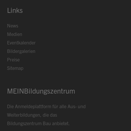
Bar Baulüüt
bis 24:00
Links
Sportarena
morgen 16:00
Jugendbeiz G10
So 19:00
News
Medien
Eventkalender
Bildergalerien
Preise
Sitemap
MEINBildungszentrum
Die Anmeldeplattform für alle Aus- und
Weiterbildungen, die das
Bildungszentrum Bau anbietet.