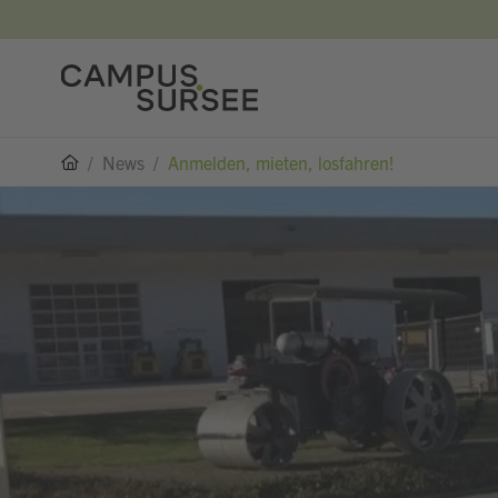
/
News
/
Anmelden, mieten, losfahren!