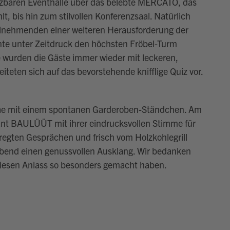
utzbaren Eventhalle über das belebte MERCATO, das
lt, bis hin zum stilvollen Konferenzsaal. Natürlich
eilnehmenden einer weiteren Herausforderung der
te unter Zeitdruck den höchsten Fröbel-Turm
wurden die Gäste immer wieder mit leckeren,
eten sich auf das bevorstehende knifflige Quiz vor.
Mae mit einem spontanen Garderoben-Ständchen. Am
rant BAULÜÜT mit ihrer eindrucksvollen Stimme für
egten Gesprächen und frisch vom Holzkohlegrill
bend einen genussvollen Ausklang. Wir bedanken
 diesen Anlass so besonders gemacht haben.