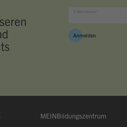
E-Mail-Adresse
seren
nd
Anmelden
ts
s
MEINBildungszentrum