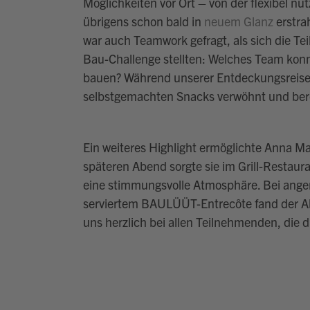
Möglichkeiten vor Ort – von der flexibel n
übrigens schon bald in
neuem Glanz
erstrah
war auch Teamwork gefragt, als sich die T
Bau-Challenge stellten: Welches Team konn
bauen? Während unserer Entdeckungsreise 
selbstgemachten Snacks verwöhnt und bereit
Ein weiteres Highlight ermöglichte Anna 
späteren Abend sorgte sie im Grill-Restau
eine stimmungsvolle Atmosphäre. Bei anger
serviertem BAULÜÜT-Entrecôte fand der A
uns herzlich bei allen Teilnehmenden, die