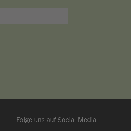
ChatBob
Hallo, ich bin Bob!
Dein Assistent für Bildung, Hotellerie, Sport
und alles rund um den CAMPUS SURSEE.
MITTAGSMENÜ · MERCATO
Pizza "Tacchino"
Menu 1
17.60
Ravioli
Vegi
17.60
Arbeiter-Cordonbleu
Menu 2
17.60
Folge uns auf Social Media
ÖFFNUNGSZEITEN