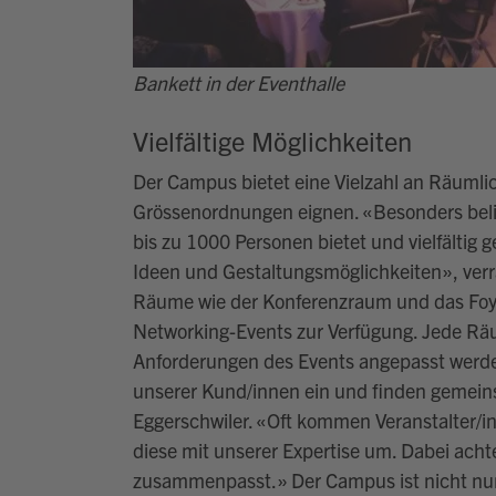
Bankett in der Eventhalle
Vielfältige Möglichkeiten
Der Campus
bietet eine Vielzahl an Räumlic
Grö
ss
enordnungen eignen.
«
Besonders
bel
bis zu
1000
Personen bietet und vielfältig g
Ideen und Gestaltungsmöglichkeiten
»
, ver
Räume wie der Konferenzraum und das Foye
Networking-Events
zur Verfügung. Jede Räum
Anforderungen des Events angepasst werd
unserer
Kund/innen
ein und finden gemein
Eggerschwiler.
«
Oft kommen Veranstalter
/i
diese mit unserer Expertise um. Dabei acht
zusammenpasst.
»
Der
Campus
ist nicht n