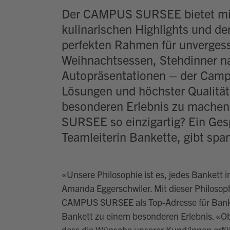
Der CAMPUS SURSEE bietet mit 
kulinarischen Highlights und d
perfekten Rahmen für unvergess
Weihnachtsessen, Stehdinner na
Autopräsentationen – der Camp
Lösungen und höchster Qualität
besonderen Erlebnis zu mache
SURSEE so einzigartig? Ein Ge
Teamleiterin Bankette, gibt spa
«
Unsere Philosophie ist es, jedes Bankett i
Amanda Eggerschwiler. Mit dieser Philosop
CAMPUS SURSEE als Top-Adresse für Bankett
Bankett zu einem
besonderen
Erlebnis
. «
Ob
dass die Wünsche unserer Kund/innen erfül