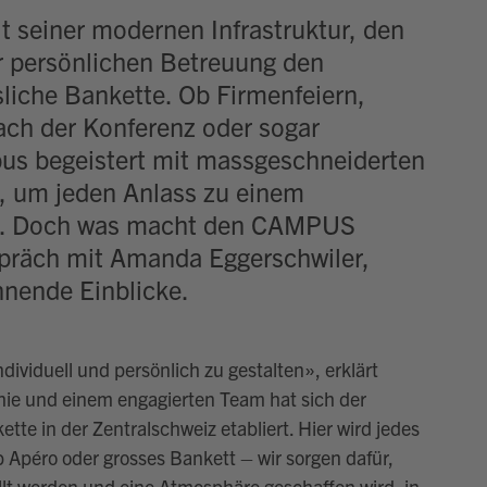
seiner modernen Infrastruktur, den
er persönlichen Betreuung den
liche Bankette. Ob Firmenfeiern,
ch der Konferenz oder sogar
us begeistert mit massgeschneiderten
, um jeden Anlass zu einem
n. Doch was macht den CAMPUS
spräch mit Amanda Eggerschwiler,
nnende Einblicke.
ndividuell und persönlich zu gestalten
»
, erklärt
hie und einem engagierten Team hat sich
der
e in der Zentralschweiz etabliert. Hier wird jedes
 Apéro oder gro
ss
es Bankett – wir sorgen dafür,
lt werden und eine Atmosphäre geschaffen wird, in