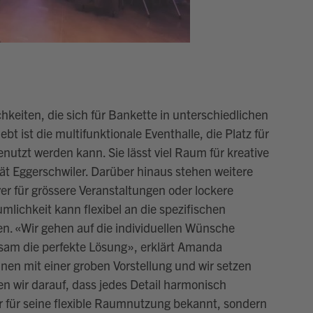
hkeiten, die sich für Bankette in unterschiedlichen
iebt
ist die
multifunktionale
Eventhalle,
die Platz für
enutzt werden kann. Sie lässt viel Raum für kreative
rät Eggerschwiler.
Darüber hinaus stehen weitere
r für grö
ss
ere Veranstaltungen oder
lockere
lichkeit kann flexibel an die spezifischen
en.
«
Wir gehen auf die individuellen Wünsche
sam die perfekte Lösung
»
, erklärt Amanda
nnen
mit einer groben Vorstellung und wir setzen
en wir darauf, dass jedes Detail harmonisch
ur für seine flexible Raumnutzung bekannt, sondern