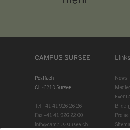
CAMPUS SURSEE
Link
Postfach
News
CH-6210 Sursee
Medie
Eventk
Tel
+41 41 926 26 26
Bilderg
Fax
+41 41 926 22 00
Preise
info@campus-sursee.ch
Sitem