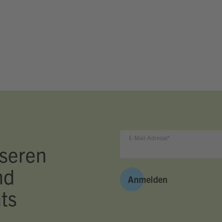
E-Mail-Adresse
seren
nd
Anmelden
ts