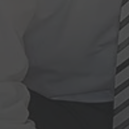
SURSEE.
ABENDMENÜ · MERCATO
Teigwarengratin
Vegi
17.60
Selbstwahl
Hit
23.10
Rind Hackbraten
Menu 2
17.60
ÖFFNUNGSZEITEN
Réception
24 h
Mercato
bis 21:00
Piazza
Mo 07:00
Restaurant Baulüüt
bis 24:00
Bar Baulüüt
bis 24:00
Sportarena
bis 21:00
Jugendbeiz G10
morgen 19:00