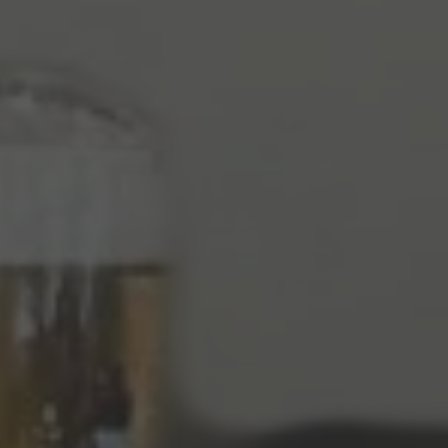
Hallo, ich bin Bob!
Dein Assistent für Bildung, Hotellerie,
Sport und alles rund um den CAMPUS
SURSEE.
MITTAGSMENÜ · MERCATO
Fried Rice mit Sojaprotein
Vegi
17.60
Selbstwahl
Hit
23.10
Seelachs in Cornflakes Panade
Menu 2
17.60