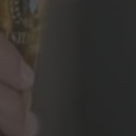
ÖFFNUNGSZEITEN
Réception
24 h
Mercato
bis 21:00
Piazza
morgen 07:00
Restaurant Baulüüt
morgen 11:15
Bar Baulüüt
morgen 17:00
Sportarena
bis 21:00
Jugendbeiz G10
ab 19:00