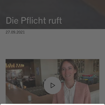
Die Pflicht ruft
27.09.2021