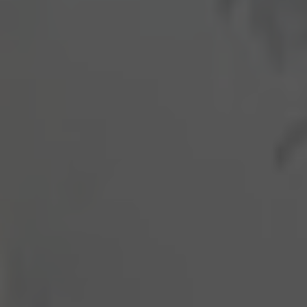
Hallo, ich bin Bob!
Dein Assistent für Bildung, Hotellerie,
Sport und alles rund um den CAMPUS
SURSEE.
MITTAGSMENÜ · MERCATO
Pizza "Prosciutto Cotto"
Menu 1
17.60
Gelbes Gemüsecurry
Vegi
17.60
Kalbsgeschnetzeltes
Hit
23.10
Schweinshalsbraten
Menu 2
17.60
ÖFFNUNGSZEITEN
Réception
24 h
Mercato
bis 09:00
Piazza
bis 17:00
Restaurant Baulüüt
ab 11:15
Bar Baulüüt
ab 17:00
Sportarena
bis 21:00