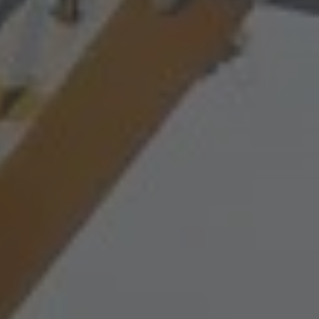
MITTAGSMENÜ · MERCATO
Pizza "Spinaci"
Menu 1
17.60
Grünes Poulet-Curry
Vegi
17.60
Penne "Cinque Pi"
Menu 2
17.60
ÖFFNUNGSZEITEN
Réception
24 h
Mercato
ab 06:30
Piazza
ab 07:00
Restaurant Baulüüt
ab 11:15
Bar Baulüüt
ab 17:00
Sportarena
ab 08:00
Jugendbeiz G10
ab 07:00