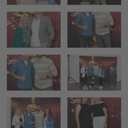
MITTAGSMENÜ · MERCATO
Fried Rice mit Sojaprotein
Vegi
17.60
Selbstwahl
Hit
23.10
Seelachs in Cornflakes Panade
Menu 2
17.60
ÖFFNUNGSZEITEN
Réception
24 h
Mercato
bis 21:00
Piazza
morgen 07:00
Restaurant Baulüüt
morgen 11:15
Bar Baulüüt
morgen 17:00
Sportarena
bis 21:00
Jugendbeiz G10
ab 19:00