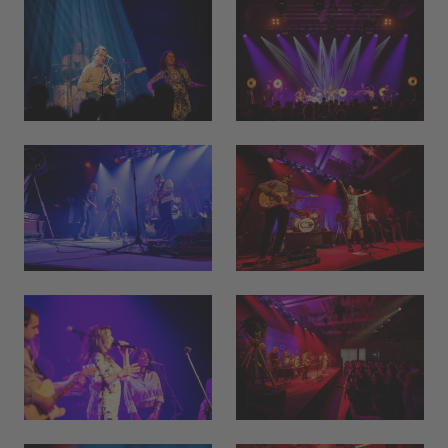
Hallo, ich bin Bob!
Dein Assistent für Bildung, Hotellerie,
Sport und alles rund um den CAMPUS
SURSEE.
MITTAGSMENÜ · MERCATO
Fried Rice mit Sojaprotein
Vegi
17.60
Selbstwahl
Hit
23.10
Seelachs in Cornflakes Panade
Menu 2
17.60
ÖFFNUNGSZEITEN
Réception
24 h
Mercato
bis 21:00
Piazza
morgen 07:00
Restaurant Baulüüt
morgen 11:15
Bar Baulüüt
morgen 17:00
Sportarena
bis 21:00